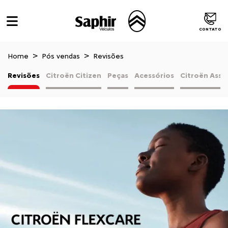
CONTATO
Home
Pós vendas
Revisões
Revisões
Citroën Citizen
Peças
Acessórios
Citroën Assi