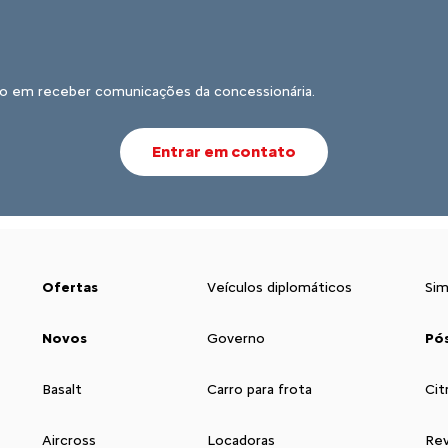
o em receber comunicações da concessionária.
Entrar em contato
Ofertas
Veículos diplomáticos
Sim
Novos
Governo
Pó
Basalt
Carro para frota
Cit
Aircross
Locadoras
Rev