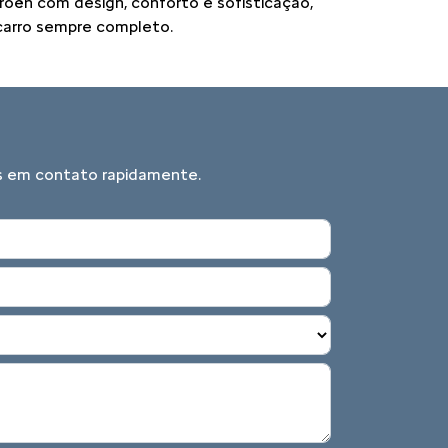
troën com design, conforto e sofisticação,
 carro sempre completo.
mos em contato rapidamente.