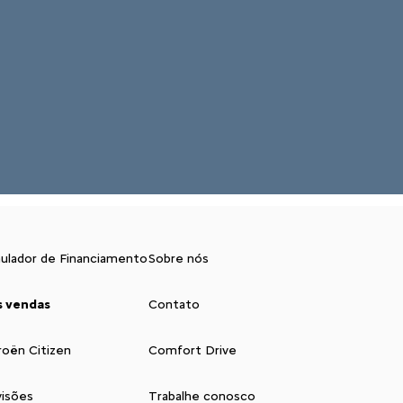
ulador de Financiamento
Sobre nós
s vendas
Contato
roën Citizen
Comfort Drive
isões
Trabalhe conosco