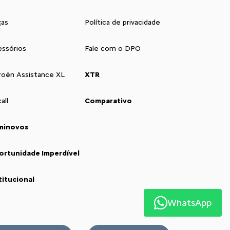
ças
Política de privacidade
ssórios
Fale com o DPO
roën Assistance XL
XTR
all
Comparativo
minovos
ortunidade Imperdível
titucional
WhatsApp