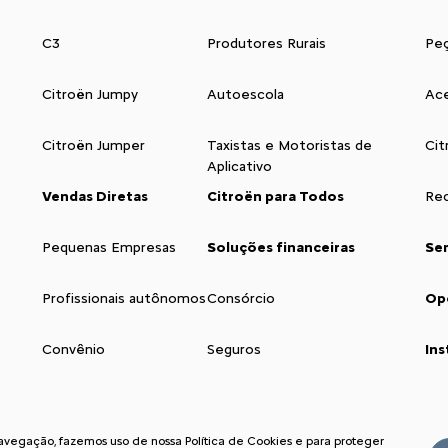
C3
Produtores Rurais
Pe
Citroën Jumpy
Autoescola
Ace
Citroën Jumper
Taxistas e Motoristas de
Cit
Aplicativo
Vendas Diretas
Citroën para Todos
Rec
Pequenas Empresas
Soluções financeiras
Se
Profissionais autônomos
Consórcio
Op
Convênio
Seguros
Ins
navegação, fazemos uso de nossa Política de Cookies e para proteger