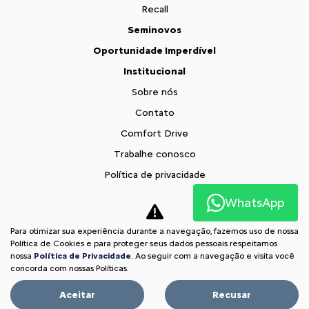
Recall
Seminovos
Oportunidade Imperdível
Institucional
Sobre nós
Contato
Comfort Drive
Trabalhe conosco
Política de privacidade
Fale com o DPO
WhatsApp
XTR
Para otimizar sua experiência durante a navegação, fazemos uso de nossa
Comparativo
Política de Cookies e para proteger seus dados pessoais respeitamos
nossa
Política de Privacidade
. Ao seguir com a navegação e visita você
Desacelere. Seu bem maior é a vida.
concorda com nossas Políticas.
Aceitar
Recusar
Desenvolvido pela DEALERSPACE ® Direitos Reservados.