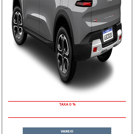
+ BÔNUS DE ATÉ R$ 3.000 NA TROCA DO USADO
VAREJO