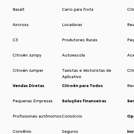
Basalt
Carro para frota
Cit
Aircross
Locadoras
Rev
C3
Produtores Rurais
Pe
Citroën Jumpy
Autoescola
Ace
Citroën Jumper
Taxistas e Motoristas de
Cit
Aplicativo
Vendas Diretas
Citroën para Todos
Rec
Pequenas Empresas
Soluções financeiras
Se
Profissionais autônomos
Consórcio
Op
Convênio
Seguros
Ins