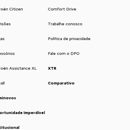
roën Citizen
Comfort Drive
isões
Trabalhe conosco
ças
Política de privacidade
ssórios
Fale com o DPO
roën Assistance XL
XTR
all
Comparativo
minovos
ortunidade Imperdível
titucional