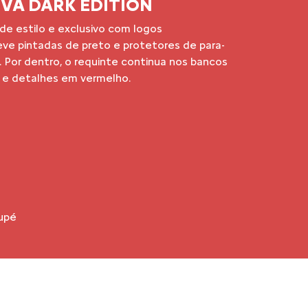
elegância. Aprecie o design SUV Coupé, que
 de um SUV às linhas fluidas e dinâmicas de
m modelo incomparável.
robusta