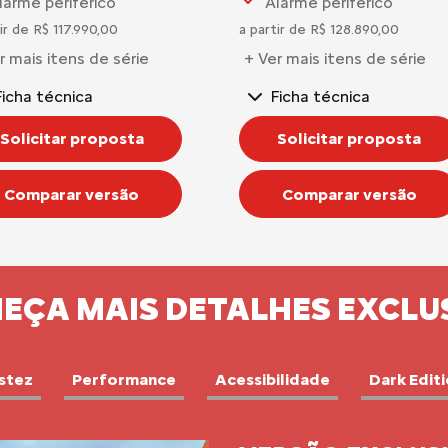
larme periférico
Alarme periférico
ir de R$ 117.990,00
a partir de R$ 128.890,00
r mais itens de série
+ Ver mais itens de série
Ficha técnica
Ficha técnica
Solicitar proposta
Solicitar proposta
Comparar versão
Comparar versão
EÇA MAIS DETALHES EXCLU
stez
Performance
Acessibilidade
Dark Edit