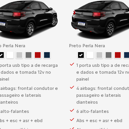
o Perla Nera
Preto Perla Nera
 porta usb tipo a de recarga
1 porta usb tipo a de re
 dados e tomada 12v no
e dados e tomada 12v n
ainel
painel
 airbags: frontal condutor e
4 airbags: frontal condu
assageiro e laterais
passageiro e laterais
ianteiros
dianteiros
 alto-falantes
6 alto-falantes
bs + esc + asr + ebd
Abs + esc + asr + ebd