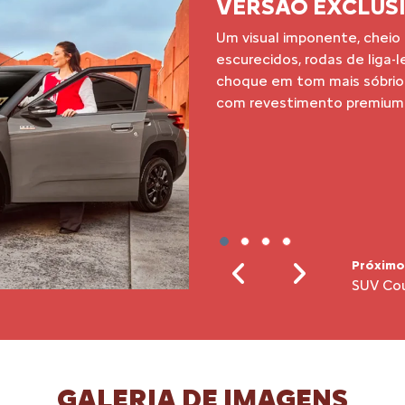
SUV COUPÉ
O melhor da potência e da 
une a imponência e robustez
um Coupé, resultando em u
Próximo
Frente 
Previous
Next