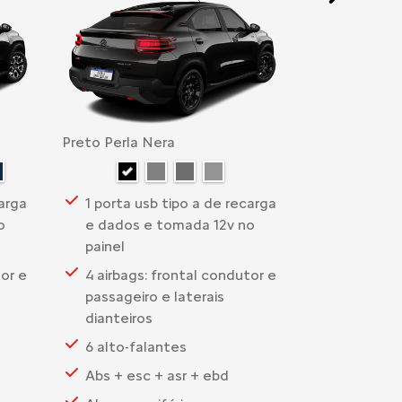
Next
Preto Perla Nera
carga
1 porta usb tipo a de recarga
o
e dados e tomada 12v no
painel
tor e
4 airbags: frontal condutor e
passageiro e laterais
dianteiros
6 alto-falantes
Abs + esc + asr + ebd