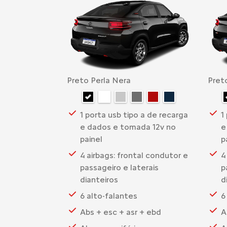
Preto Perla Nera
Pret
1 porta usb tipo a de recarga
1
e dados e tomada 12v no
e
painel
p
4 airbags: frontal condutor e
4
passageiro e laterais
p
dianteiros
d
6 alto-falantes
6
Abs + esc + asr + ebd
A