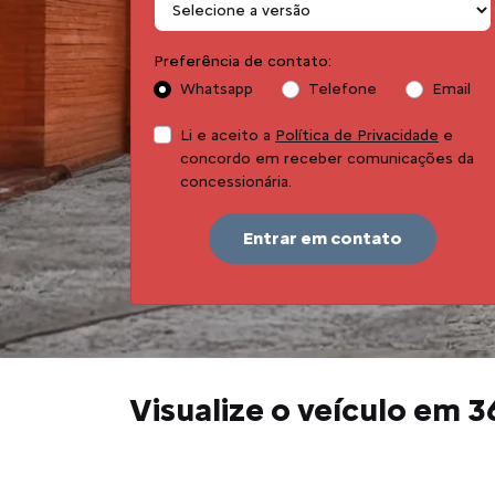
Preferência de contato:
Whatsapp
Telefone
Email
Li e aceito a
Política de Privacidade
e
concordo em receber comunicações da
concessionária.
Entrar em contato
Visualize o veículo em 3