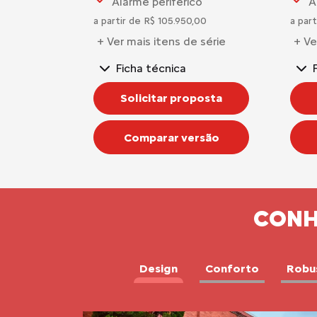
Alarme periférico
A
a partir de R$ 105.950,00
a part
+ Ver mais itens de série
+ Ve
Ficha técnica
Solicitar proposta
Comparar versão
CONH
Design
Conforto
Robu