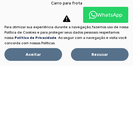
Carro para frota
Locadoras
WhatsApp
Produtores Rurais
Para otimizar sua experiência durante a navegação, fazemos uso de nossa
Autoescola
Política de Cookies e para proteger seus dados pessoais respeitamos
nossa
Política de Privacidade
. Ao seguir com a navegação e visita você
Taxistas e Motoristas de Aplicativo
concorda com nossas Políticas.
Citroën para Todos
Aceitar
Recusar
Soluções financeiras
Consórcio
Seguros
Simulador de Financiamento
Pós vendas
Citroën Citizen
Revisões
Peças
Acessórios