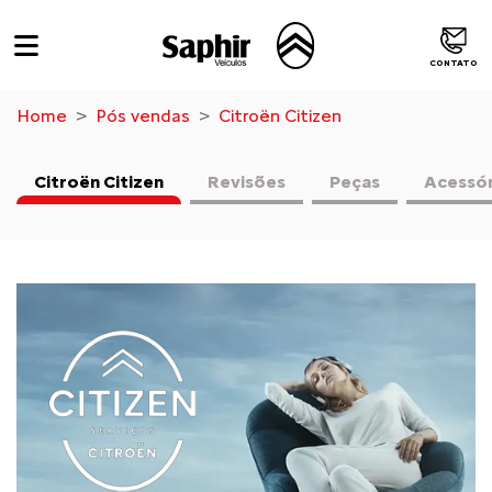
CONTATO
Home
Pós vendas
Citroën Citizen
Citroën Citizen
Revisões
Peças
Acessór